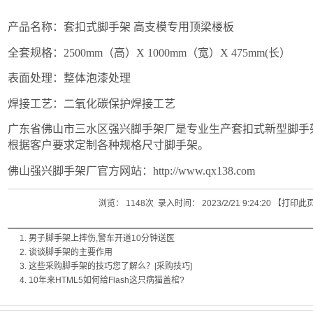
产品名称：套扣式脚手架 高支模专用顶梁楼板
全套规格：2500mm（高）X 1000mm（宽）X 475mm(长）
表面处理：整体泡漆处理
焊接工艺：二氧化碳保护焊接工艺
广东省佛山市三水区强兴脚手架厂是专业生产套扣式新型脚手
根据客户要求定制各种规格尺寸脚手架。
佛山强兴脚手架厂官方网站：http://www.qx138.com
浏览：
1148
次 录入时间：
2023/2/21 9:24:20
【
打印此
男子脚手架上摔伤,警车开道10分钟送医
谈谈脚手架的主要作用
这些采购脚手架的技巧您了解么？[采购技巧]
10年来HTML5如何给Flash这只病猫盖棺?