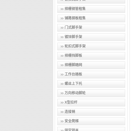
排栅钢管租售
铺路钢板租售
门式脚手架
镀锌脚手架
轮扣式脚手架
排栅挡脚板
排栅脚踏网
工作台踏板
螺丝上下托
万向移动脚轮
X型拉杆
连接销
安全爬梯
固定锁肖