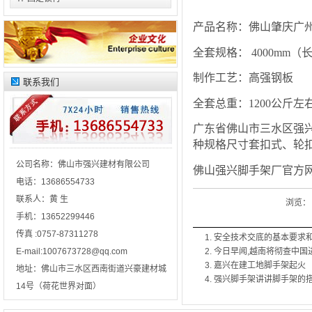
产品名称：佛山肇庆广
全套规格： 4000mm（长
制作工艺：高强钢板
联系我们
全套总重：1200公斤左
广东省佛山市三水区强
种规格尺寸套扣式、轮
公司名称：
佛山市强兴建材有限公司
佛山强兴脚手架厂官方
电话：
13686554733
联系人：
黄 生
浏览
手机：
13652299446
传真 :
0757-87311278
安全技术交底的基本要求
E-mail:
1007673728@qq.com
今日早闻,越南将彻查中国
嘉兴在建工地脚手架起火
地址：
佛山市三水区西南街道兴豪建材城
强兴脚手架讲讲脚手架的
14号（荷花世界对面）