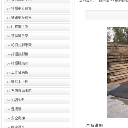
当前位置:
产品列表
>>
铺路钢
排栅钢管租售
铺路钢板租售
门式脚手架
镀锌脚手架
轮扣式脚手架
排栅挡脚板
排栅脚踏网
工作台踏板
螺丝上下托
万向移动脚轮
X型拉杆
连接销
安全爬梯
产 品 说 明
固定锁肖